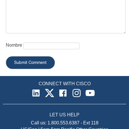
Nombre
CONNECT WITH CISCO
LET US HELP
Call us:
1.800.553.6387
-
Ext 118