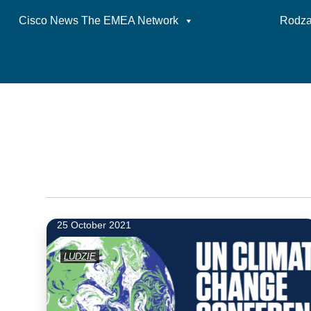
Cisco News The EMEA Network
Rodzaj
Skip
to
content
25 October 2021
LUDZIE