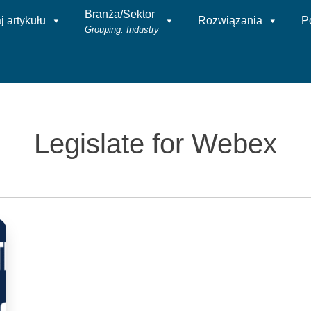
Branża/Sektor
 artykułu
Rozwiązania
P
Grouping: Industry
Legislate for Webex