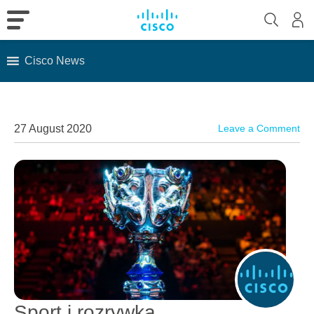
Cisco News
Skip
to
content
27 August 2020
Leave a Comment
Sport i rozrywka