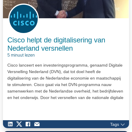
Cisco helpt de digitalisering van
Nederland versnellen
5 minuut lezen
Cisco lanceert een investeringsprogramma, genaamd Digitale
Versnelling Nederland (DVN), dat tot doel heeft de
digitalisering van de Nederlandse economie en maatschappij
te stimuleren. Cisco gaat via het DVN-programma nauw
samenwerken met de Nederlandse overheid, het bedrijfsleven
en het onderwijs. Door het versnellen van de nationale digitale
agenda kan het bruto binnenlands product groeien en
wordennieuwe banen gecreëerd. Ook worden
innovatiemogelijkheden en opleidingen aan zowel publieke als
private sectoren geboden. De looptijd van het programma is
Tags
drie jaar.