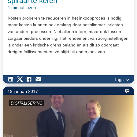
spiraal te keren
1 minuut lezen
Kosten proberen te reduceren in het inkoopproces is nodig,
maar kosten kunnen ook omlaag door het slimmer inrichten
van andere processen. Niet alleen intern, maar ook tussen
zorgaanbieders onderling. Het rendement van zorginstellingen
is onder een kritische grens beland en als dit zo doorgaat
dreigen faillissementen, zo blijkt uit onderzoek van
accountantskantoor EY. Volgens de accountant zijn
(aanhoudende) bezuinigingen de belangrijkste oorzaak. Ook
zijn er omzetplafonds om de kosten in de hand te houden. Wat
aan de ene kant tot tevredenheid leidt – eindelijk grip op de
Tags
kosten – zorgt aan de andere kant voor de nodige financiële
19 januari 2017
problemen. Met als gevaar dat zorginstellingen alleen maar
verder bezuinigen en niet meer investeren. Dat gevaar moet
DIGITALISERING
gekeerd worden – allereerst door de zorginstellingen zelf.