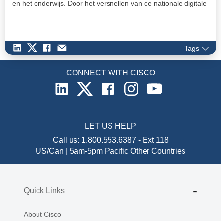
en het onderwijs. Door het versnellen van de nationale digitale
agenda kan het bruto binnenlands product groeien en
wordennieuwe banen gecreëerd. Ook worden
innovatiemogelijkheden en opleidingen aan zowel publieke als
private sectoren geboden. De looptijd van het programma is
Tags
drie jaar.
CONNECT WITH CISCO
LET US HELP
Call us:
1.800.553.6387
-
Ext 118
US/Can | 5am-5pm Pacific
Other Countries