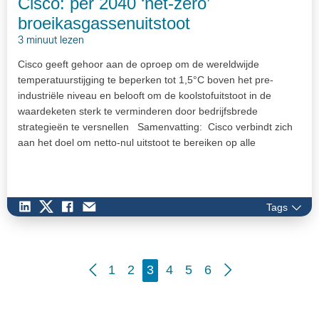
Cisco: per 2040 ‘net-zero’
broeikasgassenuitstoot
3 minuut lezen
Cisco geeft gehoor aan de oproep om de wereldwijde
temperatuurstijging te beperken tot 1,5°C boven het pre-
industriële niveau en belooft om de koolstofuitstoot in de
waardeketen sterk te verminderen door bedrijfsbrede
strategieën te versnellen Samenvatting: Cisco verbindt zich
aan het doel om netto-nul uitstoot te bereiken op alle
emissieniveaus…
Tags
1
2
3
4
5
6