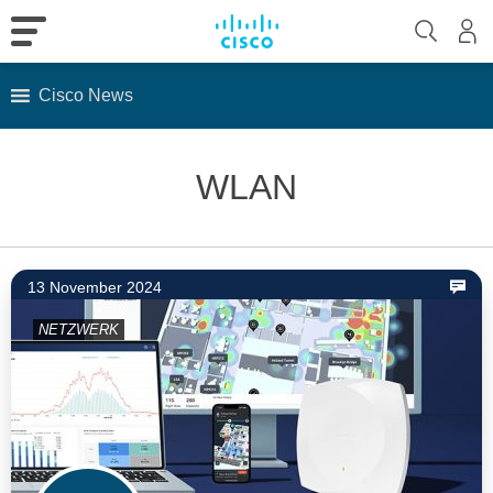
Cisco News
Skip
to
WLAN
content
13 November 2024
NETZWERK