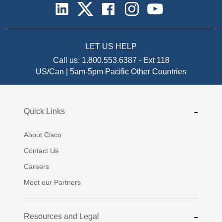
LET US HELP
Call us:
1.800.553.6387
-
Ext 118
US/Can | 5am-5pm Pacific
Other Countries