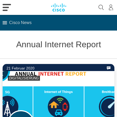
Cisco News
Skip
to
Annual Internet Report
content
21 Februar 2020
DIGITALISIERUNG