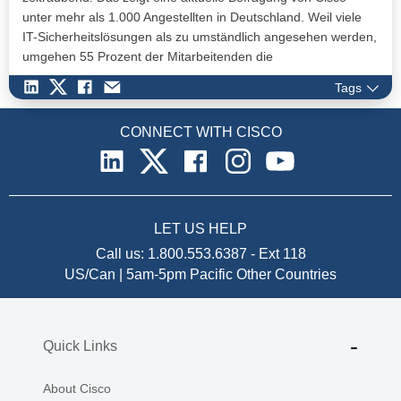
unter mehr als 1.000 Angestellten in Deutschland. Weil viele
IT-Sicherheitslösungen als zu umständlich angesehen werden,
umgehen 55 Prozent der Mitarbeitenden die
Sicherheitsmaßnahmen ihres Unternehmens mindestens
Tags
einmal pro Woche, um ihre Aufgaben zügiger zu erledigen. 17
Prozent tun dies sogar täglich.
CONNECT WITH CISCO
LET US HELP
Call us:
1.800.553.6387
-
Ext 118
US/Can | 5am-5pm Pacific
Other Countries