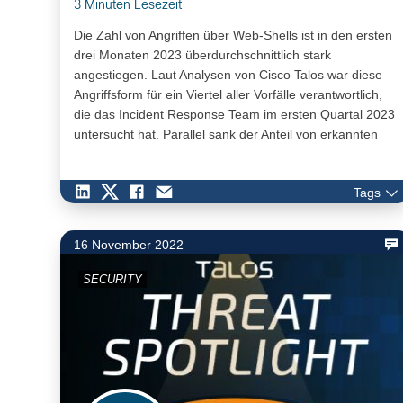
3 Minuten Lesezeit
Die Zahl von Angriffen über Web-Shells ist in den ersten
drei Monaten 2023 überdurchschnittlich stark
angestiegen. Laut Analysen von Cisco Talos war diese
Angriffsform für ein Viertel aller Vorfälle verantwortlich,
die das Incident Response Team im ersten Quartal 2023
untersucht hat. Parallel sank der Anteil von erkannten
Ransomware-Angriffen von 20 % auf 10 %. Entwarnung
geben die Cyberforscher allerdings nicht: Denn ein
Tags
Fünftel aller beobachteten Bedrohungsaktivitäten
entfielen auf Maßnahmen von Angreifern, die einer
Ransomware-Attacke typischerweise vorangehen und
16 November 2022
sie vorbereiten sollen.
SECURITY