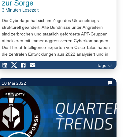
zur Sorge
3 Minuten Lesezeit
Die Cyberlage hat sich im Zuge des Ukrainekriegs
strukturell geändert. Alte Bündnisse unter Angreifern
sind zerbrochen und staatlich geförderte APT-Gruppen
attackieren mit immer aggressiveren Cyberkampagnen.
Die Threat-Intelligence-Experten von Cisco Talos haben
die zentralen Entwicklungen aus 2022 analysiert und in
einem Jahresrückblick zusammengefasst. Der Report
Tags
„2022 Year In Review“ wirft einen umfassenden Blick auf
die Bedrohungssituation und aktuelle Malware- und
Angriffstrends.
10 Mai 2022
SECURITY