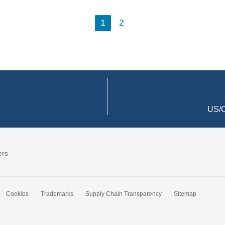
1
2
US/C