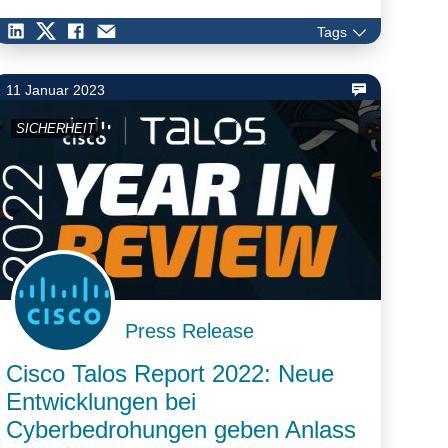
jedoch die zweitgrößte Gefahr, wobei ihr Anteil an den
Tags
registrierten Angriffen von 10 auf 17 Prozent gestiegen
ist.
11 Januar 2023
SICHERHEIT
Press Release
Cisco Talos Report 2022: Neue
Entwicklungen bei
Cyberbedrohungen geben Anlass