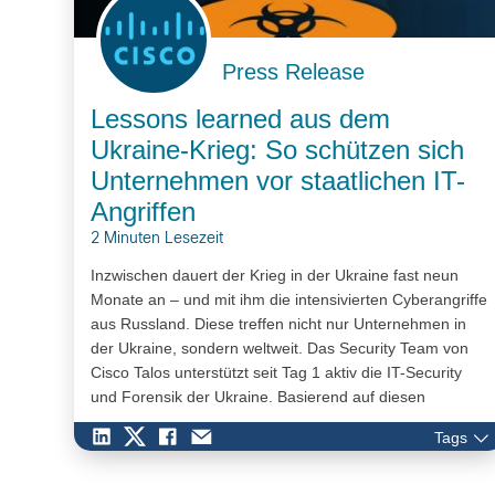
Press Release
Lessons learned aus dem
Ukraine-Krieg: So schützen sich
Unternehmen vor staatlichen IT-
Angriffen
2 Minuten Lesezeit
Inzwischen dauert der Krieg in der Ukraine fast neun
Monate an – und mit ihm die intensivierten Cyberangriffe
aus Russland. Diese treffen nicht nur Unternehmen in
der Ukraine, sondern weltweit. Das Security Team von
Cisco Talos unterstützt seit Tag 1 aktiv die IT-Security
und Forensik der Ukraine. Basierend auf diesen
Erkenntnissen gibt Holger Unterbrink von Talos wertvolle
Tags
Tipps, wie sich Unternehmen und Organisationen vor
staatlich unterstützten IT-Attacken schützen.