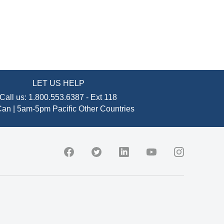
LET US HELP
Call us:
1.800.553.6387
-
Ext 118
an | 5am-5pm Pacific
Other Countries