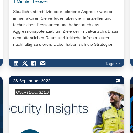
1 Minuten Lesezeit
Staatlich unterstützte oder tolerierte Angreifer werden
immer aktiver. Sie verfügen über die finanziellen und
technischen Ressourcen und haben auch das
Aggressionspotenzial, um Ziele der Privatwirtschaft, aus
dem öffentlichen Raum und kritische Infrastrukturen
nachhaltig zu stören. Dabei haben sich die Strategien
dieser APT-Gruppen in den letzten Jahren strukturell
geändert. Traditionelle Spionageoperationen sind nur
Tags
noch eines ihrer Betätigungsfelder. In den letzten
Monaten erweitern sie ihre Cyberoperationen
zunehmend auch auf Desinformation, Destabilisierung
28 September 2022
staatlicher Strukturen oder den Diebstahl von Know-how.
UNCATEGORIZED