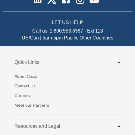
LET US HELP
Call us:
1.800.553.6387
-
Ext 118
US/Can | 5am-5pm Pacific
Other Countries