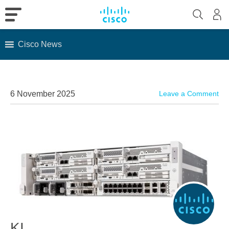
Cisco News
Skip
to
content
6 November 2025
Leave a Comment
KI