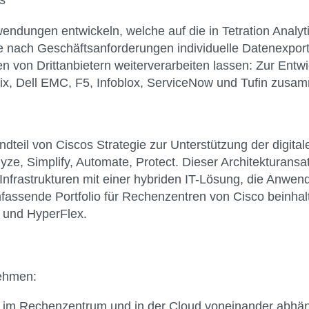
dungen entwickeln, welche auf die in Tetration Analyti
je nach Geschäftsanforderungen individuelle Datenexpor
n von Drittanbietern weiterverarbeiten lassen: Zur Ent
trix, Dell EMC, F5, Infoblox, ServiceNow und Tufin zusa
tandteil von Ciscos Strategie zur Unterstützung der digit
lyze, Simplify, Automate, Protect. Dieser Architekturans
Infrastrukturen mit einer hybriden IT-Lösung, die Anwen
umfassende Portfolio für Rechenzentren von Cisco beinha
S und HyperFlex.
nehmen:
n im Rechenzentrum und in der Cloud voneinander abhä