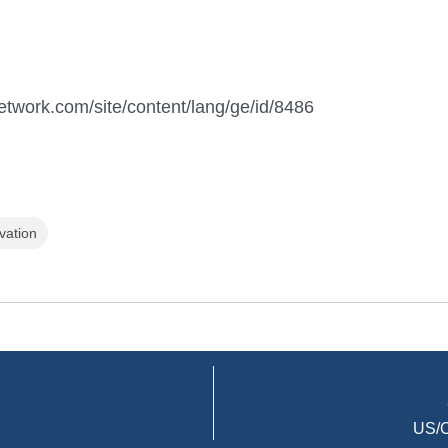
network.com/site/content/lang/ge/id/8486
vation
US/C