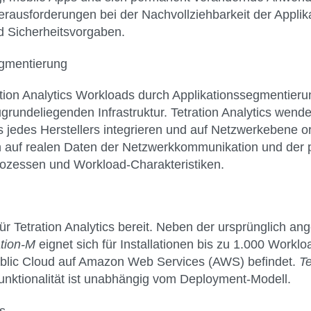
rausforderungen bei der Nachvollziehbarkeit der Appli
d Sicherheitsvorgaben.
egmentierung
tion Analytics Workloads durch Applikationssegmentieru
rundeliegenden Infrastruktur. Tetration Analytics wend
lls jedes Herstellers integrieren und auf Netzwerkebene 
ien auf realen Daten der Netzwerkkommunikation und de
rozessen und Workload-Charakteristiken.
r Tetration Analytics bereit. Neben der ursprünglich an
ation-M
eignet sich für Installationen bis zu 1.000 Workl
Public Cloud auf Amazon Web Services (AWS) befindet.
Te
Funktionalität ist unabhängig vom Deployment-Modell.
ps