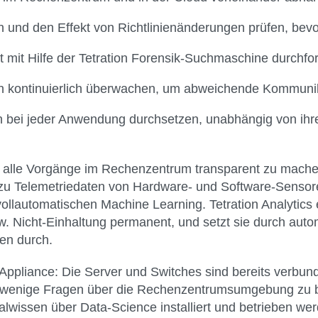
n und den Effekt von Richtlinienänderungen prüfen, bevo
it mit Hilfe der Tetration Forensik-Suchmaschine durchfo
kontinuierlich überwachen, um abweichende Kommunikat
ien bei jeder Anwendung durchsetzen, unabhängig von i
n, alle Vorgänge im Rechenzentrum transparent zu mach
u Telemetriedaten von Hardware- und Software-Sensore
lautomatischen Machine Learning. Tetration Analytics er
zw. Nicht-Einhaltung permanent, und setzt sie durch auto
en durch.
-Appliance: Die Server und Switches sind bereits verbunde
nur wenige Fragen über die Rechenzentrumsumgebung zu b
alwissen über Data-Science installiert und betrieben we