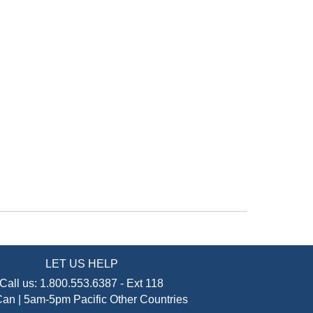
LET US HELP
Call us:
1.800.553.6387
-
Ext 118
an | 5am-5pm Pacific
Other Countries