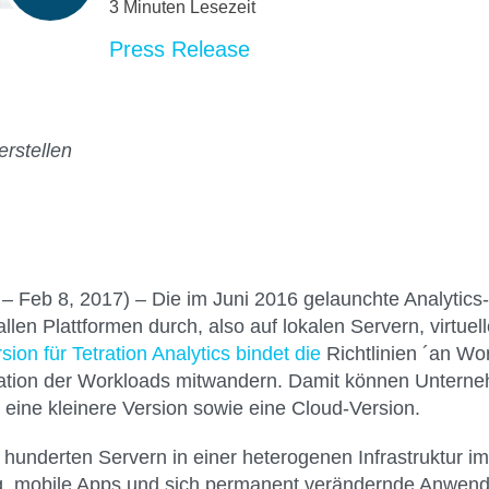
3 Minuten Lesezeit
Press Release
rstellen
 Feb 8, 2017) –
Die im Juni 2016 gelaunchte Analytics
f allen Plattformen durch, also auf lokalen Servern, virtu
ion für Tetration Analytics bindet die
Richtlinien ´an Wo
gration der Workloads mitwandern. Damit können Untern
eine kleinere Version sowie eine Cloud-Version.
hunderten Servern in einer heterogenen Infrastruktur 
rung, mobile Apps und sich permanent verändernde Anw