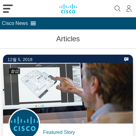
Cisco News
Skip
Articles
to
content
12월 5, 2018
협업
Featured Story