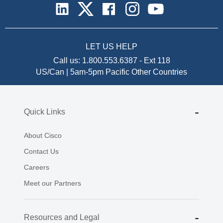
LET US HELP
Call us:
1.800.553.6387
-
Ext 118
US/Can | 5am-5pm Pacific
Other Countries