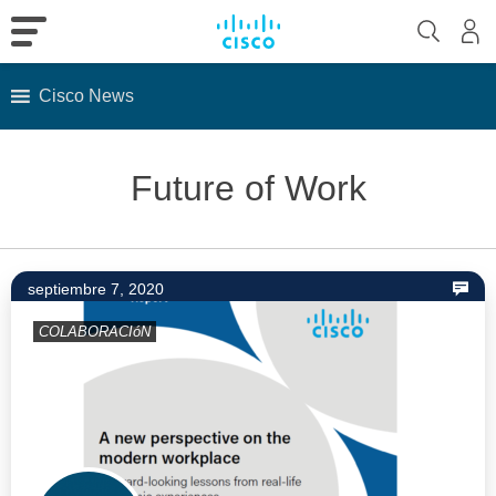
Cisco News
Skip
to
Future of Work
content
septiembre 7, 2020
COLABORACIóN