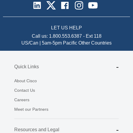
LET US HELP
Call us:
1.800.553.6387
-
Ext 118
US/Can | 5am-5pm Pacific
Other Countries