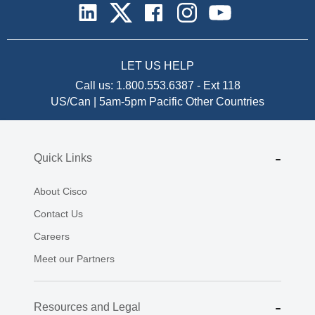
LET US HELP
Call us:
1.800.553.6387
-
Ext 118
US/Can | 5am-5pm Pacific
Other Countries