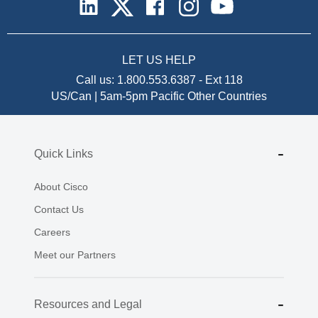
LET US HELP
Call us:
1.800.553.6387
-
Ext 118
US/Can | 5am-5pm Pacific
Other Countries