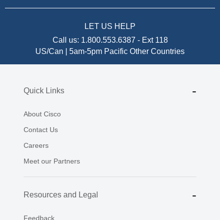
LET US HELP
Call us:
1.800.553.6387
-
Ext 118
US/Can | 5am-5pm Pacific
Other Countries