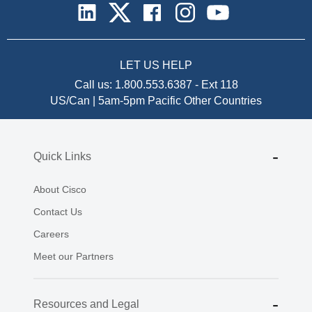
LET US HELP
Call us:
1.800.553.6387
-
Ext 118
US/Can | 5am-5pm Pacific
Other Countries