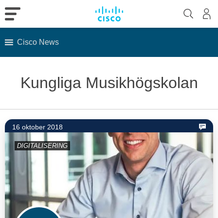
Cisco News
Skip
to
Kungliga Musikhögskolan
content
16 oktober 2018
DIGITALISERING