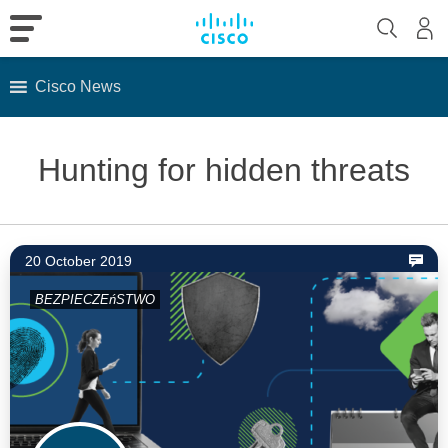
Cisco News
Skip
to
Hunting for hidden threats
content
20 October 2019
BEZPIECZEńSTWO