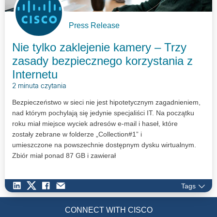
Press Release
Nie tylko zaklejenie kamery – Trzy
zasady bezpiecznego korzystania z
Internetu
2 minuta czytania
Bezpieczeństwo w sieci nie jest hipotetycznym zagadnieniem,
nad którym pochylają się jedynie specjaliści IT. Na początku
roku miał miejsce wyciek adresów e-mail i haseł, które
zostały zebrane w folderze „Collection#1” i
umieszczone na powszechnie dostępnym dysku wirtualnym.
Zbiór miał ponad 87 GB i zawierał
informacje skąd pochodzą poszczególne adresy. Tego typu
sytuacje sprawiają, że nawet przeciętny internauta zaczyna się
Tags
zastanawiać jak dbać o swoją prywatność. Specjaliści Cisco
prezentują 3 zasady korzystania z sieci, które należy
stosować, aby nie paść ofiarą cyberataku.
CONNECT WITH CISCO