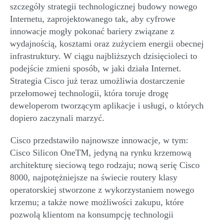
szczegóły strategii technologicznej budowy nowego
Internetu, zaprojektowanego
tak
, aby cyfrowe
innowacje
mogły pokonać bariery związane z
wydajnością, kosztami oraz zużyciem energii obecnej
infrastruktury. W ciągu najbliższych
dzisięcioleci
to
podejście zmieni sposób
,
w jaki działa Inter
net.
Strategia Cisco już teraz umożliwia dostarczenie
przełomowej technologii, która toruje drogę
deweloperom tworzącym aplikacje i usługi, o których
dopiero zaczynali marzyć.
Cisco przedstawiło najnowsze innowacje, w tym:
Cisco
Silicon
One
TM
, jedyną na rynku krzemową
architekturę sieciową
tego rodzaju
;
nową serię Cisco
800
0
, najpotężniejsze na świecie routery klasy
operatorskiej stworzone z wykorzystaniem nowego
krzemu; a także nowe możliwości zakupu, które
pozwolą klientom na konsumpcję technologii