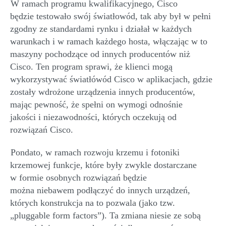
W ramach programu kwalifikacyjnego, Cisco
będzie
testowało
swój
światłowód
, tak aby był
w pełni
zgodny ze standardami rynku
i
działał w każdych
warunkach i w ramach każdego hosta, włączając w to
maszyny pochodzące od innych producentów niż
Cisco.
Ten program sprawi, że klienci mogą
wykorzystywać
światłówód
Cisco w aplikacjach
,
gdzie
zostały wdrożone urządzenia innych producentów
,
mając
pewność, że spełni
on
wymogi odnośnie
jakości
i
niezawodności, których oczekują od
rozwiązań Cisco.
Pondato
, w ramach rozwoju krzemu i
fotoniki
krzemowej funkcje, które były zwykle dostarczane
w
formie
osobnych
rozwiąza
ń
będ
zie
można
niebawem
podłączyć do
innych
urządzeń,
których konstrukcja na to pozwala
(jako tzw.
„
pluggable
form
factors
”)
.
Ta zmiana niesie ze sobą