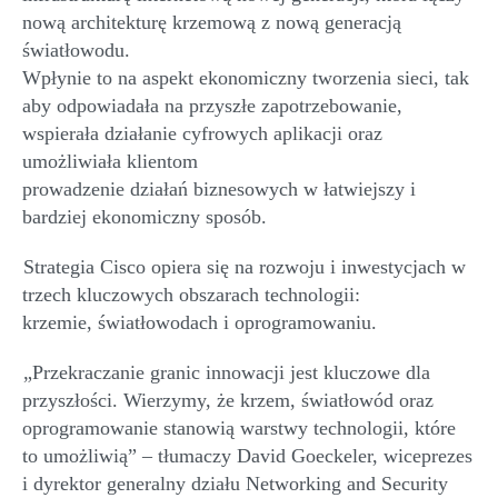
nową architekturę krzemową z nową generacją
światłowodu.
Wpłynie
to
na
aspekt
ekonomiczny
tworzenia sieci, tak
aby odpowiadała na przyszłe zapotrzebowani
e
,
wspierała działanie cyfrowych aplikacji oraz
umożliwiała klientom
prowadz
enie
działa
ń
biznesow
ych
w łatwiejszy i
bardziej ekonomiczny sposób.
Strategia Cisco opiera się na rozwoju i inwestycjach w
trzech kluczowych obszarach technologii:
krzem
ie
,
światłowodach
i oprogramowani
u
.
„
Przekraczanie granic innowacji jest kluczowe dla
przyszłości. Wierzymy, że krzem, światłowód oraz
oprogramowanie stanowią warstwy technologii
, które
to umożliwią” – tłumaczy David
Goeckeler
, wiceprezes
i dyrektor generalny działu Networking and Security