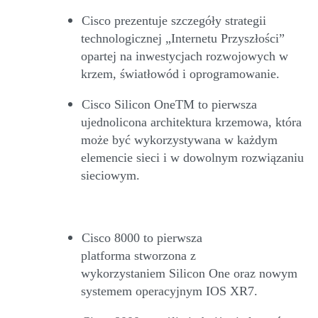
Cisco prezentuje szczegóły strategii
technologicznej
„
Internet
u
Przyszłości”
opartej na inwestycjach rozwojowych w
krzem,
światłowód
i oprogramowanie.
Cisco
Silicon
One
TM
to p
ierwsza
ujednolicona architektura krzemowa, która
może być wykorzystywana w każdym
elemencie sieci
i w dowolnym rozwiązaniu
sieciowym.
Cisco 8000
to
pierwsza
platforma
stworzona z
wykorzystaniem
Silicon
One oraz nowym
systemem operacyjnym IOS XR7.