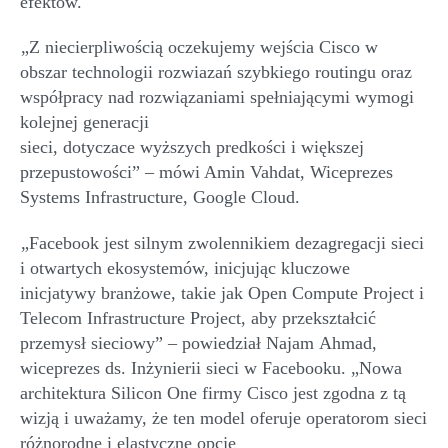
„
Z niecierpliwością oczekujemy wejścia Cisco w
obszar technologii
rozwiazań
szybkiego routingu oraz
współpracy nad rozwiązaniami spełniającymi wymogi
kolejnej generacji
sieci,
dotyczace
wyższych
predkości
i większej
przepustowości” – mówi Amin
Vahdat
, Wiceprezes
Systems
Infrastructure
, Google Cloud.
„Facebook jest silnym zwolennikiem
dezagregacji
sieci
i otwartych ekosystemów, inicjując kluczowe
inicjatywy branżowe, takie jak Open
Compute
Project i
Telecom
Infrastructure
Project, aby przekształcić
przemysł sieciowy”
–
powiedział
Najam
Ahmad
,
wiceprezes ds. Inżynierii sieci w Facebooku. „Nowa
architektura
Silicon
One firmy Cisco jest zgodna z tą
wizją i uważamy, że ten model oferuje operatorom sieci
różnorodne i elastyczne opcje