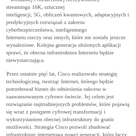
streaming
u
16K, sztucznej
inteligencji,
5G,
obliczeń
kwantowych, adaptacyjnych i
predykcyjnych rozwiązań z zakresu
cyberbezpieczeństwa, inteligentnego
Internetu
r
zeczy
oraz
innych, które nie zostały jeszcze
wynalezione. Kolejna generacja złożonych aplikacji
sprawi, że obecna infrastruktura Internetu będzie
niewystarczająca.
Przez ostatnie pięć lat, Cisco
realizowało
strategię
technologiczną, tworząc Internet, którego będzie
potrzebował biznes do odniesienia sukcesu w
zaawansowanym cyfrowo świecie. Jej celem jest
rozwiązanie najtrudniejszych problemów, które pojawią
się wraz
z
postępem cyfrowej transformacji i
wykorzystaniem obecnej infrastruktury do granic
możliwości. Strategia Cisco pozwoli zbudować
infr
a
strukturę internetową nowej generacji, która łączy