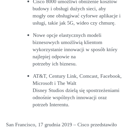
Cisco 8000 umożliwi obniżenie kosztów
budowy i obsługi dużych sieci, aby
mog
ły
one obsługiwać
cyforwe
aplikacje i
usługi
,
takie jak 5G, wideo
czy
chmurę.
Nowe opcje elastycznych modeli
biznesowych umożliwią klientom
wykorzystanie innowacji w sposób który
najlepiej odpowie na
potrzeby
ich
biznes
u
.
AT&T, Century Link,
Comcast
, Facebook,
Microsoft i The Walt
Disney
Studios
dzielą się
spostrzeżeniami
odnośnie wspólnych innowacji oraz
potrzeb
Interentu
.
San Francisco, 1
7
grudnia 2019
–
Cisco przedstawiło