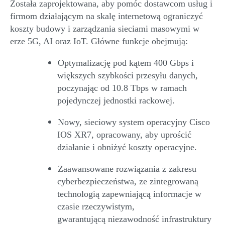
Została zaprojektowana, aby pomóc dostawcom usług i
firmom działającym na skalę internetową
ograniczyć
koszty budowy i zarządzania sieciami masowymi
w
erze
5G, AI oraz IoT.
Główne
funkcje obejmują:
Optymalizację
pod kątem 400
Gbps
i
większych szybkości przesyłu danych,
poczynając od 10.8
Tbps
w ramach
pojedyncze
j jednostki
rackowej
.
N
owy,
sieciowy
system operacyjny
Cisco
IOS XR7, opracowany, aby uprościć
działani
e
i obniżyć koszty operacyjne.
Z
aawansowan
e
rozwiąza
nia
z zakresu
cyberbezpieczeństwa
,
ze zintegrowaną
technologią zapewniają
cą
informacje w
czasie rzeczywistym
,
gwarantując
ą
niezawodność infrastruktury