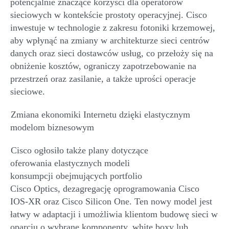
potencjalnie znaczące korzyści dla operatorów
sieciowych w kontekście prostoty operacyjnej. Cisco
inwestuje w technologie z zakresu fotoniki krzemowej,
aby wpłynąć na zmiany w architekturze sieci centrów
danych oraz sieci dostawców usług
,
co przełoży się na
obniżenie kosztów, ograniczy zapotrzebowanie na
przestrzeń oraz zasilanie, a także uprości operacje
sieciowe.
Zmiana ekonomiki Internetu dzięki
elastycznym
modelom biznesowym
Cisco ogłosiło także plany dotyczące
ofer
owania
elastycznych modeli
konsumpcji
obejmujących
portfolio
Cisco
Optics
,
dezagregację
oprogramowania Cisco
IOS-XR
oraz
Cisco
Silicon
One.
Ten nowy model jest
łatwy w adaptacji i
umożliwia klientom budowę sieci
w
oparciu o
wyb
rane
komponent
y
,
white
box
y
lub