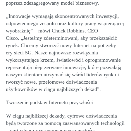
poprzez
zdezagregowany
model biznesowy.
„
Innowacje wymagają skoncentrowanych inwestycji,
odpowiedniego zespołu oraz kultury pracy wspierającej
wyobraźnię” – mówi Chuck
Robbins
,
CEO
Cisco.
„
Jesteśmy zdeterminowani, aby przekształcić
rynek. Chcemy stworzyć nowy
I
nternet na potrzeby
ery
sieci
5G. Nasze najnowsze rozwiązania
wykorzystujące krzem, światłowód i oprogramowanie
reprezentują nieprzerwane innowacje, które pozwalają
naszym klientom utrzymać się wśród liderów rynku i
tworzyć nowe, przełomowe doświadczenia
użytkowników w ciągu najbliższych dekad”.
Tworzenie
podstaw
Internetu przyszłości
W ciągu najbliższej dekady, cyfrowe doświadczenia
będą tworzone za pomocą zaawansowanych technologii
– wirtualnej i rozszerzonej rzeczywistości,