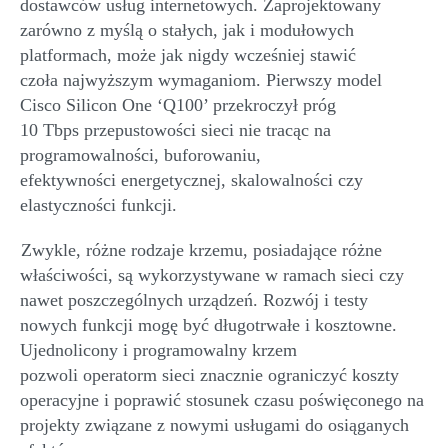
dostawców usług internetowych
. Zaprojektowany
zarówno z myślą o stałych, jak i modułowych
platformach, może jak nigdy wcześniej stawić
czoła
najwyższym
wymaganiom
. Pierwszy model
Cisco
Silicon
One ‘Q100’ przekroczył próg
10
Tbps
przepustowości sieci nie tracąc na
programowalności, buforowaniu,
efektywności
energetycznej
, skalowalności czy
elastyczności funkcji.
Zwykle, różne
rodzaj
e
krzemu
, posiadające różne
właściwości
,
są wykorzystywane w ramach sieci czy
nawet poszczególnych urządzeń. Rozwój i testy
nowych funkcji mogę być długotrwałe i kosztowne.
Ujednolicony i programowalny krzem
pozwoli
operatorm
sieci znacznie ograniczyć koszty
operacyjne i
poprawić stosunek czasu poświęconego na
projekty związane z
nowy
mi
usług
ami do osiąganych
efektów
.