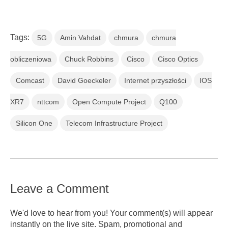
Tags:
5G
Amin Vahdat
chmura
chmura
obliczeniowa
Chuck Robbins
Cisco
Cisco Optics
Comcast
David Goeckeler
Internet przyszłości
IOS
XR7
nttcom
Open Compute Project
Q100
Silicon One
Telecom Infrastructure Project
Leave a Comment
We'd love to hear from you! Your comment(s) will appear
instantly on the live site. Spam, promotional and