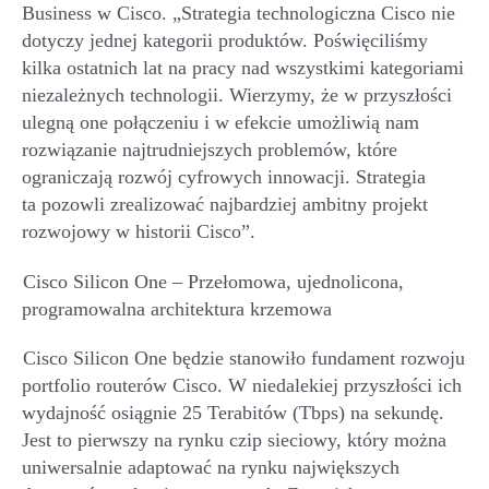
Business w Cisco.
„
Strategia technologiczna Cisco nie
dotyczy jednej kategorii produktów. Poświęciliśmy
kilka ostatnich lat
na pracy nad wszystkimi kategoriami
niezależnych technologii. Wierzymy, że w przyszłości
ulegną one połączeniu
i w efekcie umożliwią nam
rozwiązanie najtrudniejszych problemów, które
ograniczają rozwój
cyfrowych innowacji. Strategia
ta
pozowli
zrealizować najbardziej ambitny projekt
rozwojowy w historii Cisco”.
Cisco
Silicon
One – Przełomowa, ujednolicona,
programowalna architektura krzemowa
Cisco
Silicon
One będzie stanowiło fundament rozwoju
portfolio routerów Cisco. W niedalekiej przyszłości ich
wydajność osiągnie 25
Terabitów
(
Tbps
) na sekundę.
Jest to pierwszy na rynku
czip
sieciowy, który można
uniwersalnie a
d
aptować
na rynku największych