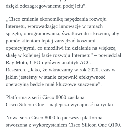
dzięki
zdezagregowanemu
podejściu”.
„
Cisco zmienia ekonomikę napędzania rozwoju
Internetu,
wprowadzając
innowacj
e
w ramach
sprzętu
,
oprogramowania, światłowodu i krzemu, aby
pomóc klientom lepiej zarządzać kosztami
operacyjnymi
,
co umożliwi im działanie na większą
skalę w kolejnej fazie rozwoju Internetu” – powiedział
Ray
Moto
, CEO i główny analityk ACG
Research.
„
Jako, że wkraczamy w rok 2020, czas w
jakim jesteśmy w stanie zapewnić efektywność
operacyjną będzie miał kluczowe znaczenie”.
Platforma z serii Cisco 8000 zasilana
Cisco
Silicon
One
–
najlepsza wydajność na rynku
Nowa seria Cisco 8000 to pierwsza platforma
stworzona z wykorzystaniem Cisco
Silicon
One Q100.