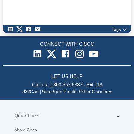
digitaal voorop wil blijven lopen.
Tags
CONNECT WITH CISCO
LET US HELP
Call us:
1.800.553.6387
-
Ext 118
US/Can | 5am-5pm Pacific
Other Countries