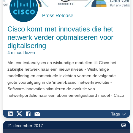
Press Release
Cisco komt met innovaties die het
netwerk verder optimaliseren voor
digitalisering
4 minuut lezen
Met contextanalyses en wiskundige modellen tilt Cisco het
zakelijke netwerk naar een nieuw niveau - Wiskundige
modellering en contextuele inzichten vormen de volgende
grote vooruitgang in de ‘intent-based’ netwerkrevolutie -
Software-innovaties stimuleren de evolutie van
netwerkportfolio naar een abonnementgestuurd model - Cisco
levert een toonaangevend end-to-end ‘intent-based’
netwerkportfolio, dat het datacenter, de campus en alles
Tags
daaromheen omvat
21 december 2017