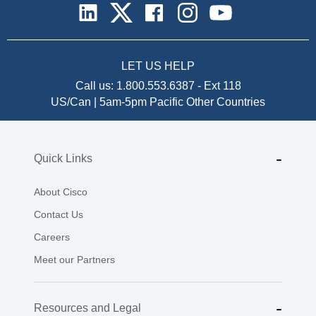
LET US HELP
Call us:
1.800.553.6387
-
Ext 118
US/Can | 5am-5pm Pacific
Other Countries