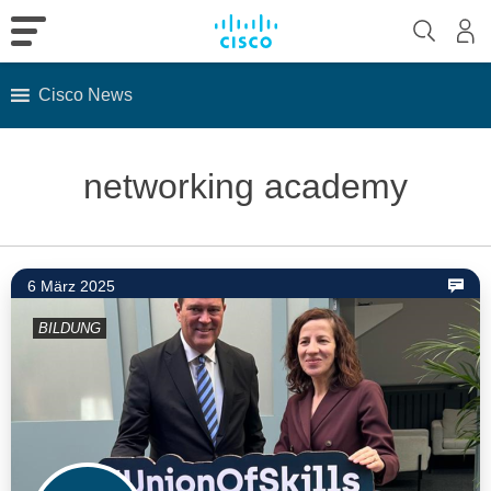
Cisco News
Skip
to
networking academy
content
6 März 2025
BILDUNG