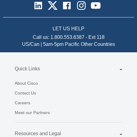
LET US HELP
Call us:
1.800.553.6387
-
Ext 118
US/Can | 5am-5pm Pacific
Other Countries