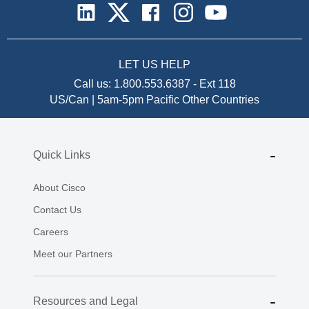
LET US HELP
Call us:
1.800.553.6387
-
Ext 118
US/Can | 5am-5pm Pacific
Other Countries