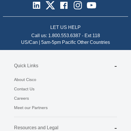
LET US HELP
Call us:
1.800.553.6387
-
Ext 118
US/Can | 5am-5pm Pacific
Other Countries