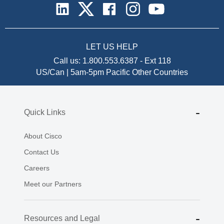
LET US HELP
Call us:
1.800.553.6387
-
Ext 118
US/Can | 5am-5pm Pacific
Other Countries