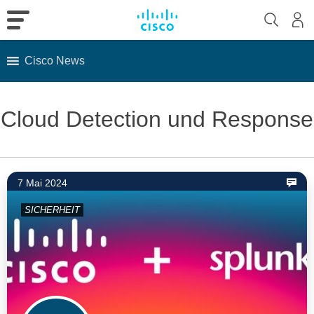
Cisco News
Skip
to
Cloud Detection und Response
content
7 Mai 2024
SICHERHEIT