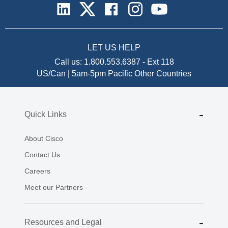
LET US HELP
Call us:
1.800.553.6387
-
Ext 118
US/Can | 5am-5pm Pacific
Other Countries