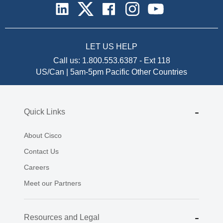
LET US HELP
Call us:
1.800.553.6387
-
Ext 118
US/Can | 5am-5pm Pacific
Other Countries