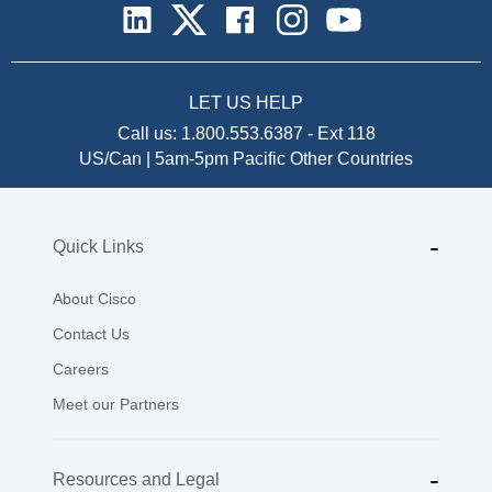
LET US HELP
Call us:
1.800.553.6387
-
Ext 118
US/Can | 5am-5pm Pacific
Other Countries