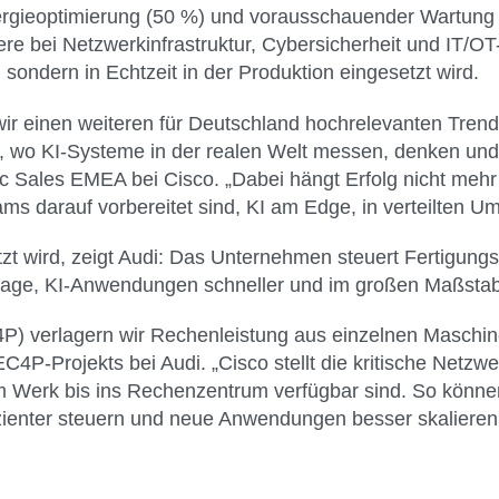
Energieoptimierung (50 %) und vorausschauender Wartung
 bei Netzwerkinfrastruktur, Cybersicherheit und IT/OT-
 sondern in Echtzeit in der Produktion eingesetzt wird.
wir einen weiteren für Deutschland hochrelevanten Trend:
, wo KI-Systeme in der realen Welt messen, denken und h
ic Sales EMEA bei Cisco. „Dabei hängt Erfolg nicht mehr
ms darauf vorbereitet sind, KI am Edge, in verteilten U
etzt wird, zeigt Audi: Das Unternehmen steuert Fertigu
dlage, KI-Anwendungen schneller und im großen Maßstab 
P) verlagern wir Rechenleistung aus einzelnen Maschinen
C4P-Projekts bei Audi. „Cisco stellt die kritische Netzwerk
 Werk bis ins Rechenzentrum verfügbar sind. So könne
izienter steuern und neue Anwendungen besser skalieren