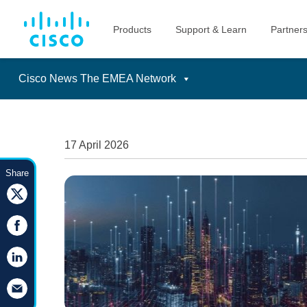
Cisco News The EMEA Network
Skip
to
content
17 April 2026
Share