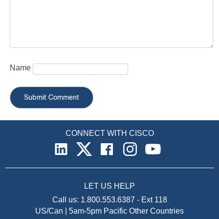
Name
CONNECT WITH CISCO
LET US HELP
Call us:
1.800.553.6387
-
Ext 118
US/Can | 5am-5pm Pacific
Other Countries