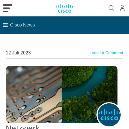
Cisco News
Skip
to
content
12 Juli 2023
Leave a Comment
Netzwerk