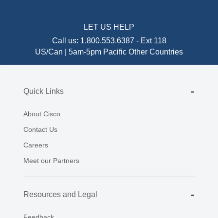
LET US HELP
Call us:
1.800.553.6387
-
Ext 118
US/Can | 5am-5pm Pacific
Other Countries