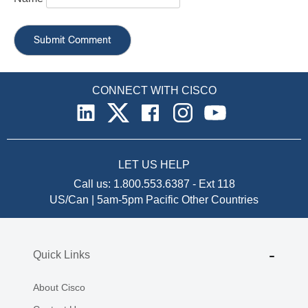
CONNECT WITH CISCO
LET US HELP
Call us:
1.800.553.6387
-
Ext 118
US/Can | 5am-5pm Pacific
Other Countries