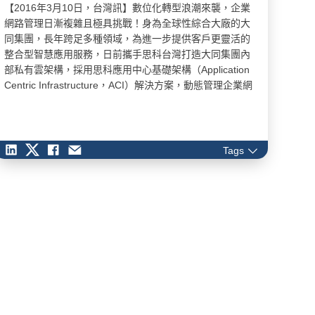
【2016年3月10日，台灣訊】數位化轉型浪潮來襲，企業
網路管理日漸複雜且極具挑戰！身為全球性綜合大廠的大
同集團，長年跨足多種領域，為進一步提供客戶更靈活的
整合型智慧應用服務，日前攜手思科台灣打造大同集團內
部私有雲架構，採用思科應用中心基礎架構（Application
Centric Infrastructure，ACI）解決方案，動態管理企業網
路，整合開發與設定應用程式，打破不同系統平台之間的
藩籬，為客戶打造兼具彈性及擴充性的整合服務，輕易在
各類網路環境中監控管理操作功能。 大同集團深耕台灣近
百年，為多種產業客戶提供智慧相關服務，包括智慧電
Tags
網、微電網、太陽能與監控系統、智慧照護等。隨著數位
化轉型時代來臨，企業期待享受到更多的整合型服務，而
非僅是單一功能的應用。為提供給客戶更靈活的解決方
案，大同集團開始推動內部整合，希望透過建構企業內部
私有雲，將現有的服務和產品整合至統一平台上，降低管
理的複雜度，增加彈性和擴充性，為變化快速的IT環境做
好準備。…