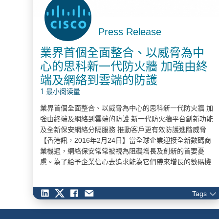
Press Release
業界首個全面整合、以威脅為中
心的思科新一代防火牆 加強由終
端及網絡到雲端的防護
1 最小阅读量
業界首個全面整合、以威脅為中心的思科新一代防火牆 加
強由終端及網絡到雲端的防護 新一代防火牆平台創新功能
及全新保安網絡分隔服務 推動客戶更有效防護進階威脅
【香港訊，2016年2月24日】當全球企業迎接全新數碼商
業機遇，網絡保安常常被視為阻礙增長及創新的首要憂
慮。為了給予企業信心去追求能為它們帶來增長的數碼機
遇，思科視保安為最重要事項，並發佈其新一代旗艦防火
牆，目的是為了提供領導性防護，讓機構更為安全。 思科
Tags
首個全面整合、以威脅為中心的思科Firepower™新一代防
火牆（Cisco Firepower™…