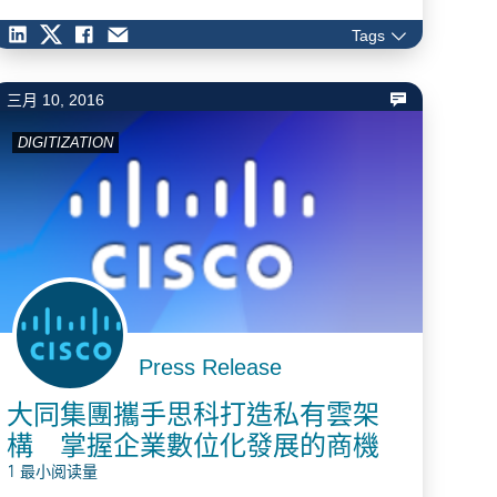
喜歡的時裝款式，然後把這些重要資訊回饋到公司總部。
Tags
透過採納前線員工的意見，Zara所製造的產品種類比同業
多出10倍，當中高達99%的產品是成功的，對比起同業競
爭者的90％為高。…
三月 10, 2016
DIGITIZATION
Press Release
大同集團攜手思科打造私有雲架
構 掌握企業數位化發展的商機
1 最小阅读量