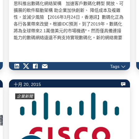
思科推出數碼化網絡架構 加速客戶數碼化轉型 開放、可
擴展的軟件驅動架構 助企業加快創新、 降低成本及複雜
性，並減少風險 【2016年3月24日，香港訊】數碼化正為
各行各業帶來改變。根據IDC預測，到了2019年，數碼化
將為全球帶來2.1萬億美元的市場機遇*。然而僅具備連接
能力的數碼網絡遠遠不夠支持實現數碼化。新的網絡需要
能夠幫助企業創新、洞悉市場先機，並為客戶帶來優質的
體驗。憑藉全新的編排及自動化功能，它不但能降低成本
及複雜性，同時亦採用專為保安而設的架構為企業提供保
護。 在各個企業研究如何邁向數碼化的同時，網絡領域湧
Tags
現了大量創新科技，包括軟件定義網絡（Software…
十月 20, 2015
企業新聞