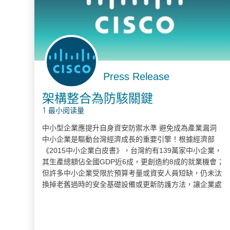
Press Release
架構整合為防駭關鍵
1 最小阅读量
中小型企業應提升自身資安防禦水準 避免成為產業漏洞
中小企業是驅動台灣經濟成長的重要引擎！根據經濟部
《2015中小企業白皮書》，台灣約有139萬家中小企業，
其生產總額佔全國GDP近6成，更創造約8成的就業機會；
但許多中小企業受限於預算考量或資安人員短缺，仍未汰
換掉老舊過時的安全基礎設備或更新防護方法，讓企業處
在易遭受駭客攻擊的高風險中卻不自覺。 《思科2016年度
安全報告》便指出，目前大多數的中小企業仍採用較簡易
的威脅防禦工具，使用網路安全防護的比例甚至從2014年
的59%下降到2015年的48%，除了減弱自身資安防護能力