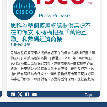
Press Release
思科為整個擴展網絡提供無處不
在的保安 助機構把握「萬物互
聯」和數碼經濟商機
1 最小阅读量
思科為整個擴展網絡提供無處不在的保安 助機構把握「萬
物互聯」和數碼經濟商機 【香港訊，2015年10月20日】
思科宣佈推出全新保安方案，為擴展網絡─由數據中心至
終端、分支辦公室和雲端提供全面威脅可視性及控制。透
過於所有範疇結合保安，企業和服務供應商可實現以威脅
為中心的保安，以應對現今多變的威脅環境，並把握數碼
經濟和「萬物互聯」（Internet of Everything） 所帶來的
商機。 根據2013年思科諮詢服務（Cisco Consulting
Tags
Services）的預測，未來十年，「萬物互聯」市場將為全
球帶來19兆美元的價值，並為服務供應商帶來價值1.7兆美
元的商機。此外，根據2015年思科視覺網絡指數