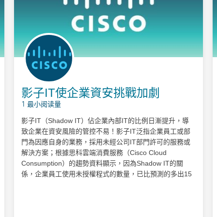
影子IT使企業資安挑戰加劇
1 最小阅读量
影子IT（Shadow IT）佔企業內部IT的比例日漸提升，導
致企業在資安風險的管控不易！影子IT泛指企業員工或部
門為因應自身的業務，採用未經公司IT部門許可的服務或
解決方案；根據思科雲端消費服務（Cisco Cloud
Consumption）的趨勢資料顯示，因為Shadow IT的關
係，企業員工使用未授權程式的數量，已比預測的多出15
至20倍，導致影子IT在企業內的比重逐年增加，成為企業
IT控管的缺口。 降低影子IT風險 從資安根本教育做起 影
子IT雖為資安風險控管時的一大挑戰，但過去幾年台灣企
業積極擁抱數位科技，大幅採用數位化程式或設備來提升