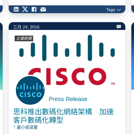
工作效率，企業已無法全面防堵或杜絕影子IT的出現，所
Tags
以更應積極正視影子IT所帶來的影響和衝擊，第一步便是
改變IT人員對於資安威脅來自外部攻擊的舊思維，同時建
立IT人員對於企業內部資安風險的意識；另外，企業也需
三月 24, 2016
全面導入資安教育課程，不分部門與階級，從高階領導者
企業新聞
至基層員工，灌輸正確的資安觀念，更讓員工了解影子IT
的風險，建立完善的資安防禦危機意識，並正視網路安全
對企業發展的重要性，與企業IT共同守護企業網路安全。
…
Press Release
思科推出數碼化網絡架構 加速
客戶數碼化轉型
1 最小阅读量