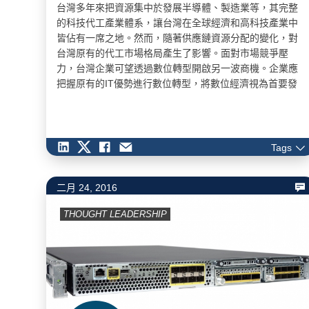
台灣多年來把資源集中於發展半導體、製造業等，其完整
的科技代工產業體系，讓台灣在全球經濟和高科技產業中
皆佔有一席之地。然而，隨著供應鏈資源分配的變化，對
台灣原有的代工市場格局產生了影響。面對市場競爭壓
力，台灣企業可望透過數位轉型開啟另一波商機。企業應
把握原有的IT優勢進行數位轉型，將數位經濟視為首要發
展目標，並利用數位化投資或創新，拓展企業營收並提升
競爭力，進行產業升級與轉型，強化長期競爭優勢。 塑造
全新商業模式 掌握數位轉型關鍵 企業掌握數位轉型的關
鍵在於是否能快速且精準地掌握核心價值，建立真正的差
Tags
異化策略，勇於開創全新商業模式，挑戰產業傳統。台灣
企業若要在數位浪潮中奪得先機、成功進行數位轉型，需
二月 24, 2016
遵循三個重要原則。首先，企業必須徹底顛覆傳統的思
維，重新思考公司的價值與定位，才能開啟新的營運模
THOUGHT LEADERSHIP
式，創造更高的效率和價值；其次，在業務發展策略上，
企業應該更加關注數位轉型的重要性，並將業務重心轉移
至行動、雲端、數據分析等領域；同時，也需跳脫傳統的
企業文化，建構快速、創新的溝通平台，才能面對日新月
異的科技變革。…