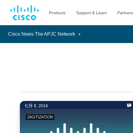
Cisco News The APJC Network
Skip
to
content
七月 8, 2016
DIGITIZATION