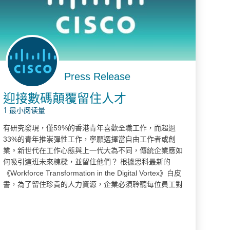
Press Release
迎接數碼顛覆留住人才
1 最小阅读量
有研究發現，僅59%的香港青年喜歡全職工作，而超過
33%的青年推崇彈性工作，寧願選擇當自由工作者或創
業。新世代在工作心態與上一代大為不同，傳統企業應如
何吸引這班未來棟樑，並留住他們？ 根據思科最新的
《Workforce Transformation in the Digital Vortex》白皮
書，為了留住珍貴的人力資源，企業必須聆聽每位員工對
業務的見解，讓他們直接參與公司決策，以及發掘他們另
類的潛在價值。 在聆聽前線銷售員工方面，歐洲時裝品牌
Zara作了一個非常好的典範。該公司特地為店舖經理及銷
售人員進行培訓，讓他們從與顧客之間的交流中得悉顧客