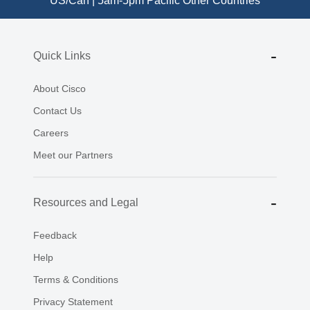
US/Can | 5am-5pm Pacific
Other Countries