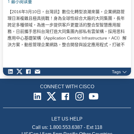
1 最小阅读量
【2016年3月10日，台灣訊】數位化轉型浪潮來襲，企業網路管
理日漸複雜且極具挑戰！身為全球性綜合大廠的大同集團，長年
跨足多種領域，為進一步提供客戶更靈活的整合型智慧應用服
務，日前攜手思科台灣打造大同集團內部私有雲架構，採用思科
應用中心基礎架構（Application Centric Infrastructure，ACI）解
決方案，動態管理企業網路，整合開發與設定應用程式，打破不
同系統平台之間的藩籬，為客戶打造兼具彈性及擴充性的整合服
務，輕易在各類網路環境中監控管理操作功能。 大同集團深耕台
灣近百年，為多種產業客戶提供智慧相關服務，包括智慧電網、
微電網、太陽能與監控系統、智慧照護等。隨著數位化轉型時代
Tags
來臨，企業期待享受到更多的整合型服務，而非僅是單一功能的
應用。為提供給客戶更靈活的解決方案，大同集團開始推動內部
CONNECT WITH CISCO
整合，希望透過建構企業內部私有雲，將現有的服務和產品整合
至統一平台上，降低管理的複雜度，增加彈性和擴充性，為變化
快速的IT環境做好準備。…
LET US HELP
Call us:
1.800.553.6387
-
Ext 118