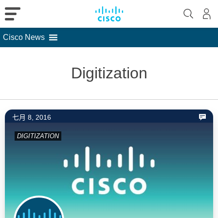
Cisco News
Skip
to
Digitization
content
七月 8, 2016
DIGITIZATION