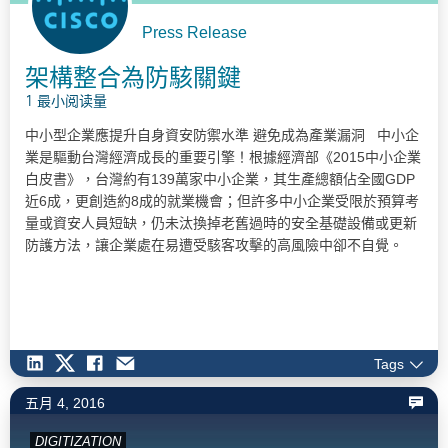
Press Release
架構整合為防駭關鍵
1 最小阅读量
中小型企業應提升自身資安防禦水準 避免成為產業漏洞 中小企
業是驅動台灣經濟成長的重要引擎！根據經濟部《2015中小企業
白皮書》，台灣約有139萬家中小企業，其生產總額佔全國GDP
近6成，更創造約8成的就業機會；但許多中小企業受限於預算考
量或資安人員短缺，仍未汰換掉老舊過時的安全基礎設備或更新
防護方法，讓企業處在易遭受駭客攻擊的高風險中卻不自覺。
《思科2016年度安全報告》便指出，目前大多數的中小企業仍採
用較簡易的威脅防禦工具，使用網路安全防護的比例甚至從2014
年的59%下降到2015年的48%，除了減弱自身資安防護能力外，
更可能會連帶使合作夥伴曝露在網路攻擊的威脅裡，讓整個供應
鏈產生結構性的資安漏洞，一不小心便可能造成嚴重損失。…
Tags
五月 4, 2016
DIGITIZATION