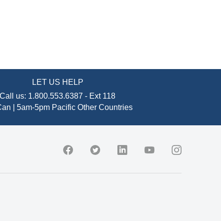
LET US HELP
Call us:
1.800.553.6387
-
Ext 118
an | 5am-5pm Pacific
Other Countries