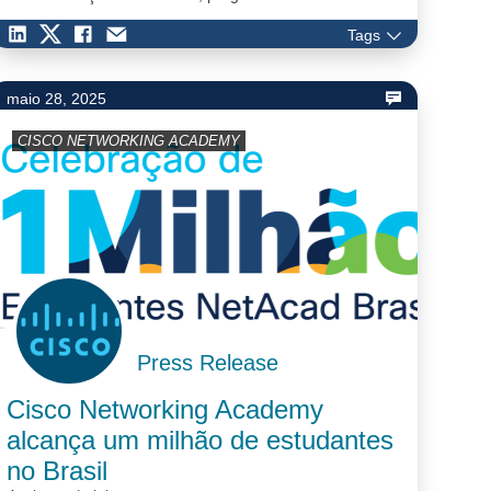
capacitação profissionalizante de cibersegu…
Tags
maio 28, 2025
CISCO NETWORKING ACADEMY
Press Release
Cisco Networking Academy
alcança um milhão de estudantes
no Brasil