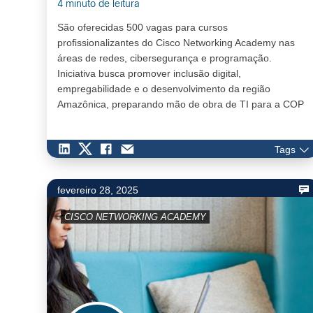
4 minuto de leitura
São oferecidas 500 vagas para cursos
profissionalizantes do Cisco Networking Academy nas
áreas de redes, cibersegurança e programação.
Iniciativa busca promover inclusão digital,
empregabilidade e o desenvolvimento da região
Amazônica, preparando mão de obra de TI para a COP
30, que será sediada em Belém. Parceria entre Cisco e
Senac reforça o papel d…
Tags
fevereiro 28, 2025
CISCO NETWORKING ACADEMY