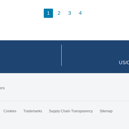
1
2
3
4
US/C