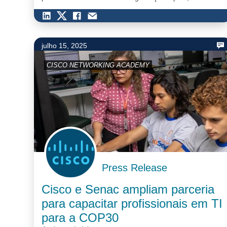
inscrições gratuitas até o dia 29 de março. Para se
insc…
julho 15, 2025
CISCO NETWORKING ACADEMY
Press Release
Cisco e Senac ampliam parceria
para capacitar profissionais em TI
para a COP30