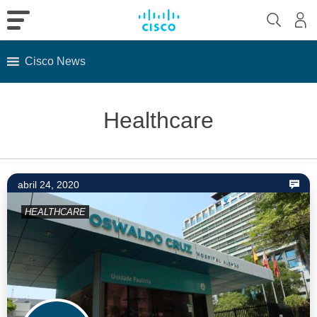
Cisco News
Skip
to
Healthcare
content
abril 24, 2020
HEALTHCARE