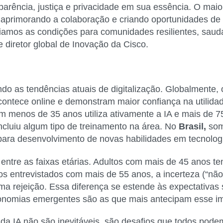
arência, justiça e privacidade em sua essência. O maior
s, aprimorando a colaboração e criando oportunidades d
riamos as condições para comunidades resilientes, saud
e diretor global de Inovação da Cisco.
indo as tendências atuais de digitalização. Globalmente,
contece online e demonstram maior confiança na utilidade 
 menos de 35 anos utiliza ativamente a IA e mais de 7
ncluiu algum tipo de treinamento na área. No
Brasil,
som
 para desenvolvimento de novas habilidades em tecnolog
 entre as faixas etárias. Adultos com mais de 45 anos t
os entrevistados com mais de 55 anos, a incerteza (“nã
 uma rejeição. Essa diferença se estende às expectativa
nomias emergentes são as que mais antecipam esse i
e da IA não são inevitáveis, são desafios que todos pod