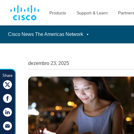
Cisco News The Americas Network
Skip
to
content
dezembro 23, 2025
Share