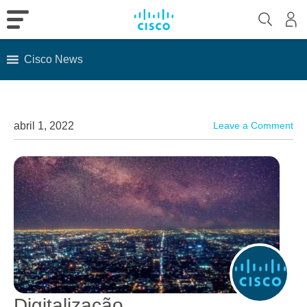
Cisco News
Skip
to
content
abril 1, 2022
Leave a Comment
Digitalização