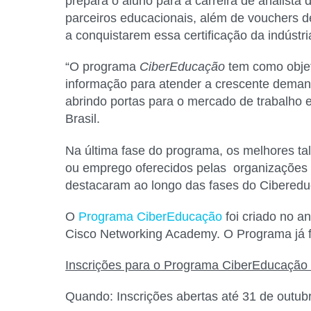
prepara o aluno para a carreira de analis
parceiros educacionais, além de vouchers d
a conquistarem essa certificação da indústri
“O programa
CiberEducação
tem como objet
informação para atender a crescente demand
abrindo portas para o mercado de trabalho 
Brasil.
Na última fase do programa, os melhores ta
ou emprego oferecidos pelas organizações p
destacaram ao longo das fases do Cibereduc
O
Programa CiberEducação
foi criado no an
Cisco Networking Academy. O Programa já fo
Inscrições para o Programa CiberEducação C
Quando:
Inscrições abertas até 31 de outubr