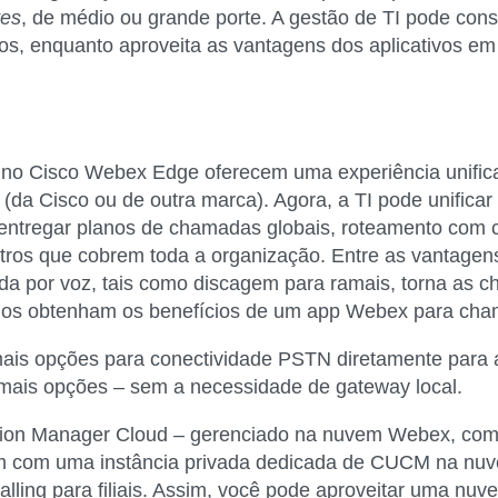
tes
, de médio ou grande porte. A gestão de TI pode con
ros, enquanto aproveita as vantagens dos aplicativos e
no Cisco Webex Edge oferecem uma experiência unifi
(da Cisco ou de outra marca). Agora, a TI pode unificar
ntregar planos de chamadas globais, roteamento com c
utros que cobrem toda a organização. Entre as vantagens 
da por voz, tais como discagem para ramais, torna as 
rios obtenham os benefícios de um app Webex para ch
mais opções para conectividade PSTN diretamente para 
 mais opções – sem a necessidade de gateway local.
ion Manager Cloud – gerenciado na nuvem Webex, com 
m com uma instância privada dedicada de CUCM na nuve
ng para filiais. Assim, você pode aproveitar uma nuve