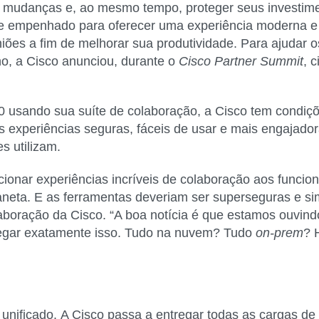
es mudanças e, ao mesmo tempo, proteger seus investi
se empenhado para oferecer uma experiência moderna e
es a fim de melhorar sua produtividade. Para ajudar o
o, a Cisco anunciou, durante o
Cisco Partner Summit
, 
 usando sua suíte de colaboração, a Cisco tem condiçõ
experiências seguras, fáceis de usar e mais engajador
s utilizam.
rcionar experiências incríveis de colaboração aos funcio
neta. E as ferramentas deveriam ser superseguras e sim
laboração da Cisco. “A boa notícia é que estamos ouvin
regar exatamente isso. Tudo na nuvem? Tudo
on-prem
? 
 unificado.
A Cisco passa a entregar todas as cargas d