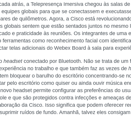
da atrás, a Telepresença Imersiva chegou às salas de c
u equipes globais para que se conectassem e executassem
res de quilômetros. Agora, a Cisco está revolucionando
es globais sentem que estão sentados juntos no mesmo l
icado e praticidade às reuniões. Os integrantes de uma 
 ferramentas como reconhecimento facial com identific
tar telas adicionais do Webex Board à sala para experiê
vo
headset
conectado por
Bluetooth.
Não se trata de um 
 experiência no trabalho e que também faz as vezes de
tem bloquear o barulho do escritório concentrando-se n
ar pelo escritório como quiser ou ainda ouvir música enq
novo headset permite configurar as preferências do usu
ole e que são protegidos contra infecções e ameaças d
aboração da Cisco. Isso significa que podem oferecer r
 suprimir ruídos de fundo. Amanhã, talvez eles consiga