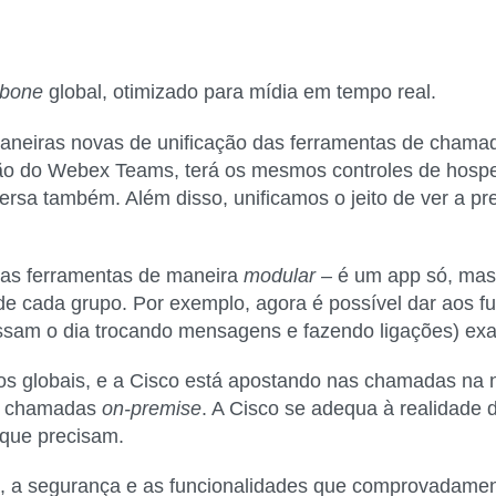
kbone
global, otimizado para mídia em tempo real.
aneiras novas de unificação das ferramentas de chama
ião do Webex Teams, terá os mesmos controles de hosp
nversa também. Além disso, unificamos o jeito de ver a
sas ferramentas de maneira
modular –
é um app só, mas 
 de cada grupo. Por exemplo, agora é possível dar aos f
assam o dia trocando mensagens e fazendo ligações) ex
s globais, e a
Cisco está apostando nas chamadas na
em chamadas
on-premise
. A Cisco se adequa à realidade d
que precisam.
a, a segurança e as funcionalidades que comprovadam