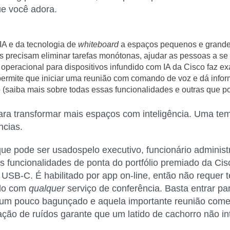
ue você adora.
IA e da tecnologia de
whiteboard
a espaços pequenos e grand
s precisam eliminar tarefas monótonas, ajudar as pessoas a s
a operacional para dispositivos infundido com IA da Cisco faz ex
permite que iniciar uma reunião com comando de voz e dá infor
(saiba mais sobre todas essas funcionalidades e outras que 
ra transformar mais espaços com inteligência. Uma tem
ncias.
 que pode ser usadospelo executivo, funcionário adminis
 as funcionalidades de ponta do portfólio premiado da Ci
SB-C. É habilitado por app on-line, então não requer t
ado com
qualquer
serviço de conferência. Basta entrar par
um pouco bagunçado e aquela importante reunião começ
nação de ruídos garante que um latido de cachorro não i