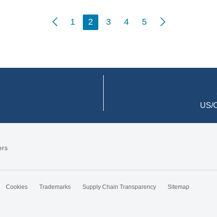
1
2
3
4
5
US/C