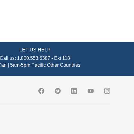
LET US HELP
Call us:
1.800.553.6387
-
Ext 118
an | 5am-5pm Pacific
Other Countries