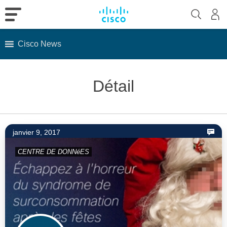
Cisco News
Skip
to
Détail
content
janvier 9, 2017
CENTRE DE DONNéES