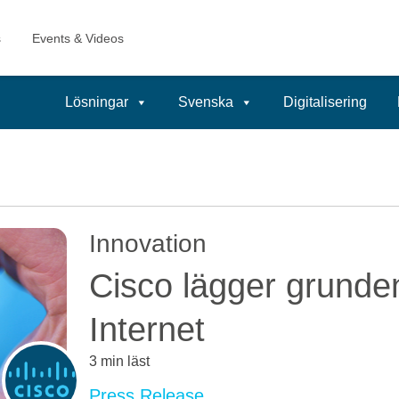
Lösningar
Svenska
Digitalisering
Innovation
Cisco lägger grunden
Internet
3 min läst
Press Release