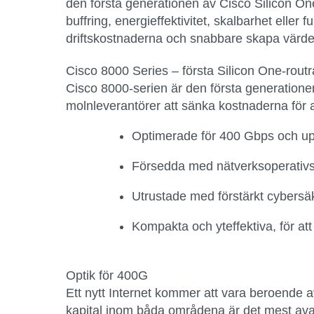
den första generationen av Cisco Silicon O
buffring, energieffektivitet, skalbarhet eller 
driftskostnaderna och snabbare skapa värde 
Cisco 8000 Series – första Silicon One-rout
Cisco 8000-serien är den första generatione
molnleverantörer att sänka kostnaderna för 
Optimerade för 400 Gbps och up
Försedda med nätverksoperativsy
Utrustade med förstärkt cybersäkerh
Kompakta och yteffektiva, för at
Optik för 400G
Ett nytt Internet kommer att vara beroende a
kapital inom båda områdena är det mest avan