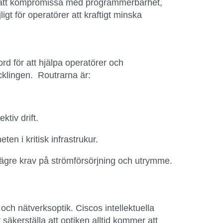
an att kompromissa med programmerbarhet,
ligt för operatörer att kraftigt minska
d för att hjälpa operatörer och
cklingen. Routrarna är:
tiv drift.
ten i kritisk infrastrukur.
 lägre krav på strömförsörjning och utrymme.
och nätverksoptik. Ciscos intellektuella
äkerställa att optiken alltid kommer att