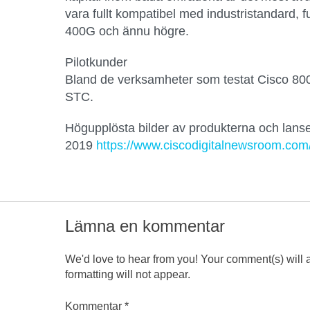
vara fullt kompatibel med industristandard, f
400G och ännu högre.
Pilotkunder
Bland de verksamheter som testat Cisco 800
STC.
Högupplösta bilder av produkterna och lans
2019
https://www.ciscodigitalnewsroom.com
Lämna en kommentar
We'd love to hear from you! Your comment(s) will
formatting will not appear.
Kommentar
*