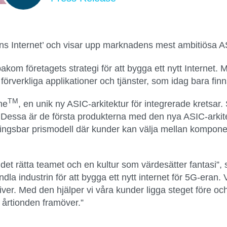
ens Internet’ och visar upp marknadens mest ambitiösa AS
akom företagets strategi för att bygga ett nytt Internet.
förverkliga applikationer och tjänster, som idag bara fin
TM
ne
, en unik ny ASIC-arkitektur för integrerade kretsar
ar. Dessa är de första produkterna med den nya ASIC-ark
sbar prismodell där kunder kan välja mellan komponent
 det rätta teamet och en kultur som värdesätter fantasi
ndla industrin för att bygga ett nytt internet för 5G-eran.
ver. Med den hjälper vi våra kunder ligga steget före o
årtionden framöver.”