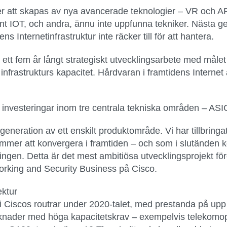
r att skapas av nya avancerade teknologier – VR och AR
gent IOT, och andra, ännu inte uppfunna tekniker. Nästa 
 Internetinfrastruktur inte räcker till för att hantera.
tt fem år långt strategiskt utvecklingsarbete med målet 
frastrukturs kapacitet. Hårdvaran i framtidens Internet
 investeringar inom tre centrala tekniska områden – ASIC
generation av ett enskilt produktområde. Vi har tillbring
mmer att konvergera i framtiden – och som i slutänden k
gen. Detta är det mest ambitiösa utvecklingsprojekt fö
rking and Security Business på Cisco.
ektur
Ciscos routrar under 2020-talet, med prestanda på upp t
arknader med höga kapacitetskrav – exempelvis telekomo