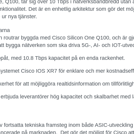
ne, Q100, tar sig över 10 Tbps i nätverksbandbredd ut
funktionalitet. Det är en enhetlig arkitektur som gör det möj
ur nya tjänster.
rarna
n routrar byggda med Cisco Silicon One Q100, och är gjor
att bygga nätverken som ska driva 5G-, AI- och IOT-utve
påt, med 10.8 Tbps kapacitet på en enda rackenhet.
stemet Cisco IOS XR7 för enklare och mer kostnadseffek
et för att möjliggöra realtidsinformation om tillförlitlighe
t erbjuda leverantörer hög kapacitet och skalbarhet med
v fortsatta tekniska framsteg inom både ASIC-utveckling 
cerade på marknaden. Det gör det möjligt för Cisco att s