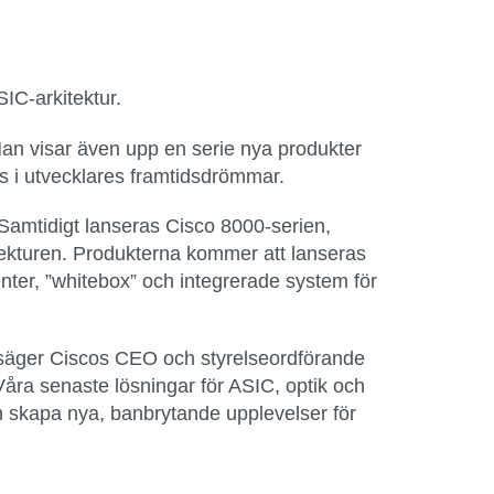
IC-arkitektur.
 Man visar även upp en serie nya produkter
ns i utvecklares framtidsdrömmar.
. Samtidigt lanseras Cisco 8000-serien,
itekturen. Produkterna kommer att lanseras
er, ”whitebox” och integrerade system för
”, säger Ciscos CEO och styrelseordförande
 Våra senaste lösningar för ASIC, optik och
ch skapa nya, banbrytande upplevelser för