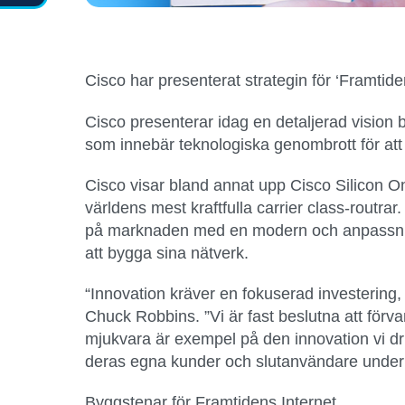
Cisco har presenterat strategin för ‘Framtid
Cisco presenterar idag en detaljerad vision b
som innebär teknologiska genombrott för att 
Cisco visar bland annat upp Cisco Silicon O
världens mest kraftfulla carrier class-routr
på marknaden med en modern och anpassning
att bygga sina nätverk.
“Innovation kräver en fokuserad investering,
Chuck Robbins. ”Vi är fast beslutna att förva
mjukvara är exempel på den innovation vi dri
deras egna kunder och slutanvändare under 
Byggstenar för Framtidens Internet