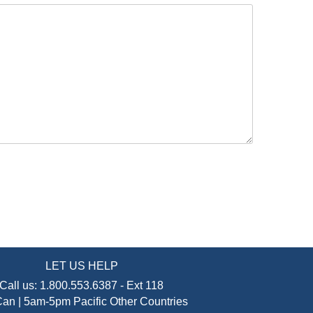
LET US HELP
Call us:
1.800.553.6387
-
Ext 118
an | 5am-5pm Pacific
Other Countries