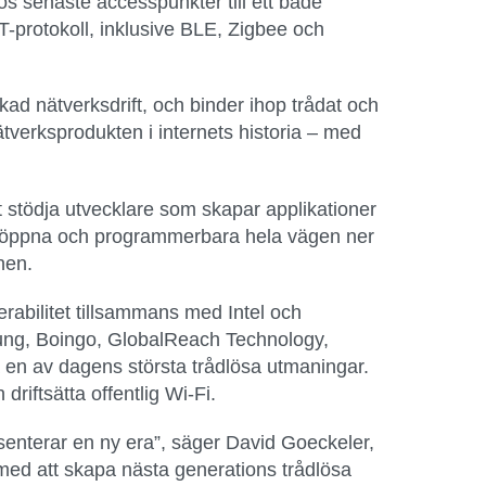
os senaste accesspunkter till ett både
T-protokoll, inklusive BLE, Zigbee och
kad nätverksdrift, och binder ihop trådat och
tverksprodukten i internets historia – med
tt stödja utvecklare som skapar applikationer
 är öppna och programmerbara hela vägen ner
nen.
rabilitet tillsammans med Intel och
sung, Boingo, GlobalReach Technology,
a en av dagens största trådlösa utmaningar.
riftsätta offentlig Wi-Fi.
senterar en ny era”, säger David Goeckeler,
ed att skapa nästa generations trådlösa