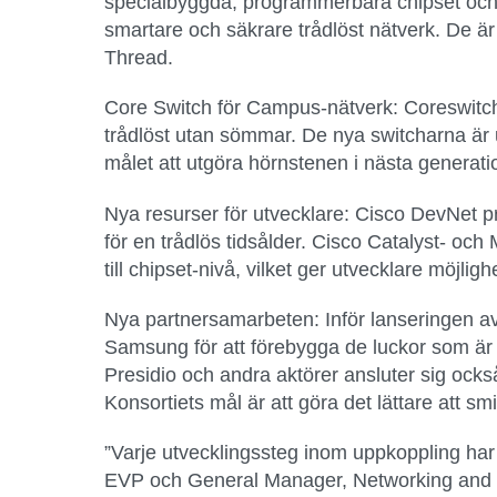
specialbyggda, programmerbara chipset och ti
smartare och säkrare trådlöst nätverk. De är
Thread.
Core Switch för Campus-nätverk:
Coreswitcha
trådlöst utan sömmar. De nya switcharna är u
målet att utgöra hörnstenen i nästa generati
Nya resurser för utvecklare:
Cisco DevNet p
för en trådlös tidsålder. Cisco Catalyst- o
till chipset-nivå, vilket ger utvecklare möjli
Nya partnersamarbeten:
Inför lanseringen a
Samsung för att förebygga de luckor som är
Presidio och andra aktörer ansluter sig ocks
Konsortiets mål är att göra det lättare att s
”Varje utvecklingssteg inom uppkoppling har
EVP och General Manager, Networking and Se