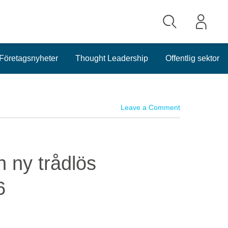
Företagsnyheter
Thought Leadership
Offentlig sektor
Leave a Comment
n ny trådlös
6