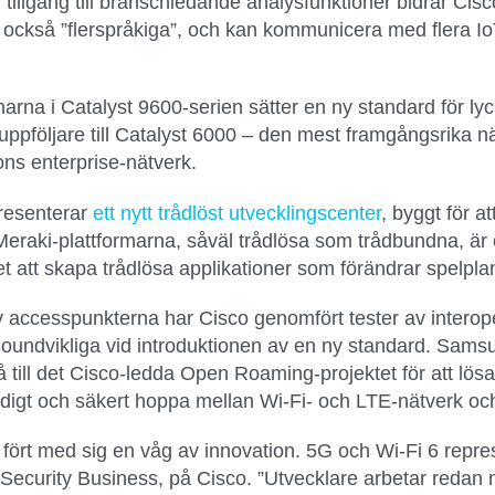
llgång till branschledande analysfunktioner bidrar Cisc
 också ”flerspråkiga”, och kan kommunicera med flera Io
rna i Catalyst 9600-serien sätter en ny standard för lyc
ppföljare till Catalyst 6000 – den mest framgångsrika nä
ons enterprise-nätverk.
resenterar
ett nytt trådlöst utvecklingscenter
, byggt för a
ch Meraki-plattformarna, såväl trådlösa som trådbundna,
ghet att skapa trådlösa applikationer som förändrar spelpla
v accesspunkterna har Cisco genomfört tester av interope
 oundvikliga vid introduktionen av en ny standard. Sam
å till det Cisco-ledda Open Roaming-projektet för att lös
midigt och säkert hoppa mellan Wi-Fi- och LTE-nätverk och d
 fört med sig en våg av innovation. 5G och Wi-Fi 6 repre
curity Business, på Cisco. ”Utvecklare arbetar redan m