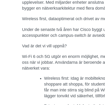
upplevelser. Med miljarder enheter anslutna t
bygger en nätverksarkitektur med flera domän
Wireless first, dataoptimerat och drivet av m
Under de senaste två åren har Cisco byggt u
accesspunkter och campus-switch är avsedda
Vad är det vi vill uppnå?
Wi-Fi 6 och 5G utgör en enorm möjlighet, men
oss när vi jobbar. Användarna är beroende av
nätverket vara:
Wireless first:
Idag är mobilteknol
shoppare att shoppa, för student
får man inte stirra sig blind på
lägger tonvikt vid säkerhet, tillfö