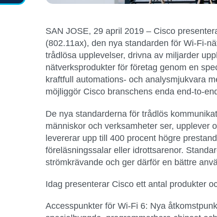
SAN JOSE, 29 april 2019
– Cisco presenterar
(802.11ax), den nya standarden för Wi-Fi-nätv
trådlösa upplevelser, drivna av miljarder u
nätverksprodukter för företag genom en spe
kraftfull automations- och analysmjukvara m
möjliggör Cisco branschens enda end-to-end-e
De nya standarderna för trådlös kommunikat
människor och verksamheter ser, upplever o
levererar upp till 400 procent högre presta
föreläsningssalar eller idrottsarenor. Stand
strömkrävande och ger därför en bättre anv
Idag presenterar Cisco ett antal produkter oc
Accesspunkter för Wi-Fi 6:
Nya åtkomstpunkte