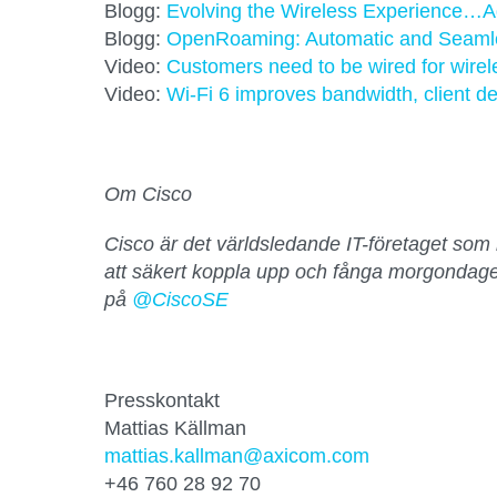
Blogg:
Evolving the Wireless Experience…A
Blogg:
OpenRoaming: Automatic and Seamle
Video:
Customers need to be wired for wire
Video:
Wi-Fi 6 improves bandwidth, client den
Om Cisco
Cisco är det världsledande IT-företaget som 
att säkert koppla upp och fånga morgondage
på
@CiscoSE
Presskontakt
Mattias Källman
mattias.kallman@axicom.com
+46 760 28 92 70