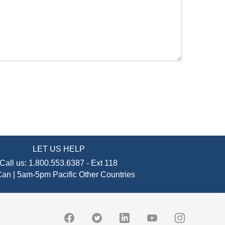
LET US HELP
Call us:
1.800.553.6387
-
Ext 118
an | 5am-5pm Pacific
Other Countries