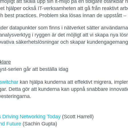
öjligt att skala upp sin it-miljö på en tidigare otänkbar 
 hjälper också IT-verksamheten att gå från reaktivt arbet
h best practices. Problem ska lösas innan de uppstått 
 datapunkter som finns i nätverket sätter användarna,
nalysverktyg i ryggen är det möjligt att vi skapa nya l
nnovativa säkerhetslösningar och skapar kundengagemang 
cklare
t-serien går att beställa idag
switchar
kan hjälpa kunderna att effektivt migrera, imple
ar. Detta gör att kunderna kan uppnå snabbare innovati
esteringarna.
 Driving Networking Today
(Scott Harrell)
and Future
(Sachin Gupta)