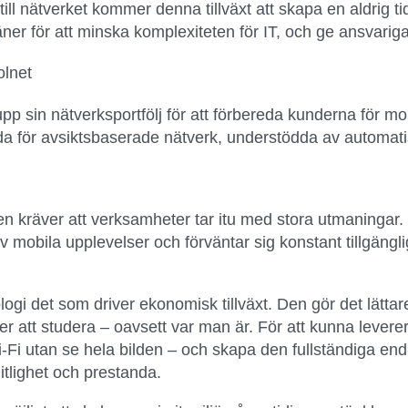
ill nätverket kommer denna tillväxt att skapa en aldrig ti
er för att minska komplexiteten för IT, och ge ansvariga
olnet
pp sin nätverksportfölj för att förbereda kunderna för 
 för avsiktsbaserade nätverk, understödda av automati
 kräver att verksamheter tar itu med stora utmaningar. I
 mobila upplevelser och förväntar sig konstant tillgängl
ogi det som driver ekonomisk tillväxt. Den gör det lättar
er att studera – oavsett var man är. För att kunna levere
 Wi-Fi utan se hela bilden – och skapa den fullständiga e
rlitlighet och prestanda.