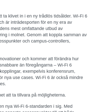
a klivet in i en ny trådlös tidsålder. Wi-Fi 6
ch är inträdesporten för en ny era av
nadens mest omfattande utbud av
ering i molnet. Genom att koppla samman av
cesspunkter och campus-controllers,
novationer och kommer att förändra hur
 snabbare än föregångarna – Wi-Fi 6
ppkopplingar, exempelvis konferensrum,
ggör nya use cases. Wi-Fi 6 är också mindre
es.
 att ta tillvara på möjligheterna.
en nya Wi-Fi 6-standarden i sig. Med