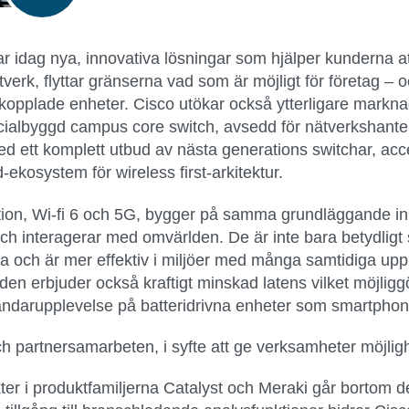
 idag nya, innovativa lösningar som hjälper kunderna att t
erk, flyttar gränserna vad som är möjligt för företag – o
ppkopplade enheter. Cisco utökar också ytterligare mark
cialbyggd campus core switch, avsedd för nätverkshant
ed ett komplett utbud av nästa generations switchar, ac
kosystem för wireless first-arkitektur.
ion, Wi-fi 6 och 5G, bygger på samma grundläggande in
ch interagerar med omvärlden. De är inte bara betydligt
nda och är mer effektiv i miljöer med många samtidiga u
arden erbjuder också kraftigt minskad latens vilket möjli
ändarupplevelse på batteridrivna enheter som smartphon
h partnersamarbeten, i syfte att ge verksamheter möjlighet
r i produktfamiljerna Catalyst och Meraki går bortom d