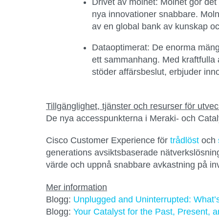
Drivet av molnet:
Molnet gör det m
nya innovationer snabbare. Molnet
av en global bank av kunskap oc
Dataoptimerat:
De enorma mängder
ett sammanhang. Med kraftfulla a
stöder affärsbeslut, erbjuder i
Tillgänglighet, tjänster och resurser för utve
De nya accesspunkterna i Meraki- och Catalys
Cisco Customer Experience för
trådlöst
och
generations avsiktsbaserade nätverkslösning
värde och uppnå snabbare avkastning på inv
Mer information
Blogg:
Unplugged and Uninterrupted: What’s
Blogg:
Your Catalyst for the Past, Present, 