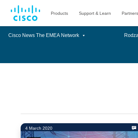
Cisco News The EMEA Network
Rodzaj
Skip
to
content
4 March 2020