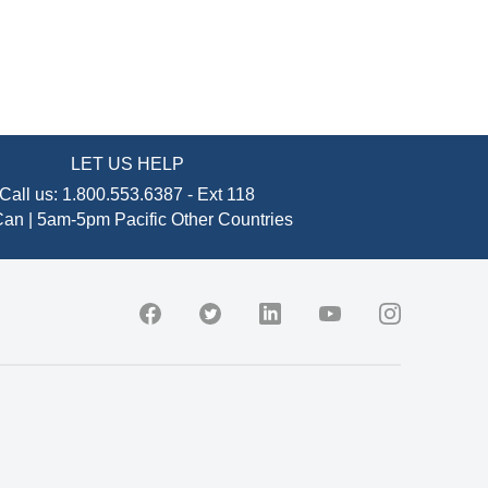
LET US HELP
Call us:
1.800.553.6387
-
Ext 118
an | 5am-5pm Pacific
Other Countries