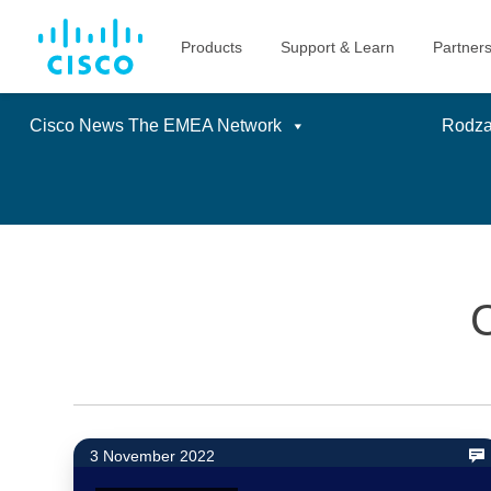
Cisco News The EMEA Network
Rodzaj
Skip
to
content
3 November 2022