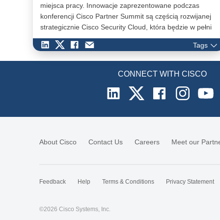
miejsca pracy. Innowacje zaprezentowane podczas
konferencji Cisco Partner Summit są częścią rozwijanej
strategicznie Cisco Security Cloud, która będzie w pełni
chronić firmowe ekosystemy IT. Platforma end-to-end
Tags
ma zabezpieczać użytkowników, urządzenia i aplikacje w
chmurach publicznych i prywatnych centrach danych.
CONNECT WITH CISCO