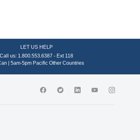
LET US HELP
Call us:
1.800.553.6387
-
Ext 118
an | 5am-5pm Pacific
Other Countries